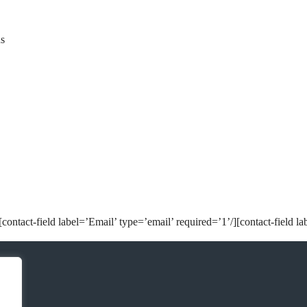
s
ontact-field label=’Email’ type=’email’ required=’1’/][contact-field la