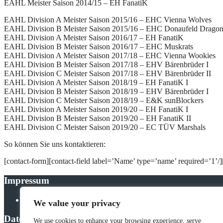
EAHL Meister Saison 2014/15 – EH FanatiK
EAHL Division A Meister Saison 2015/16 – EHC Vienna Wolves
EAHL Division B Meister Saison 2015/16 – EHC Donaufeld Dragon
EAHL Division A Meister Saison 2016/17 – EH FanatiK
EAHL Division B Meister Saison 2016/17 – EHC Muskrats
EAHL Division A Meister Saison 2017/18 – EHC Vienna Wookies
EAHL Division B Meister Saison 2017/18 – EHV Bärenbrüder I
EAHL Division C Meister Saison 2017/18 – EHV Bärenbrüder II
EAHL Division A Meister Saison 2018/19 – EH FanatiK I
EAHL Division B Meister Saison 2018/19 – EHV Bärenbrüder I
EAHL Division C Meister Saison 2018/19 – E&K sunBlockers
EAHL Division A Meister Saison 2019/20 – EH FanatiK I
EAHL Division B Meister Saison 2019/20 – EH FanatiK II
EAHL Division C Meister Saison 2019/20 – EC TÜV Marshals
So können Sie uns kontaktieren:
[contact-form][contact-field label=’Name’ type=’name’ required=’1’/][c
Impressum
IMPRESSUM
We value your privacy
Datenschutz
We use cookies to enhance your browsing experience, serve